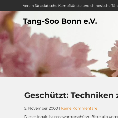
Skip
Verein für asiatische Kampfkünste und chinesische Tän
to
content
Tang-Soo Bonn e.V.
Geschützt: Techniken
5. November 2000
|
Keine Kommentare
Dieser Inhalt ist passwortgeschützt. Bitte gib unt