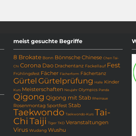
meist gesuchte Begriffe
W
8 Brokate
Bönnsche Chinese
Bonn
Chen Tai-
Fest
Corona
Dao
Drachentanz
Fackellauf
Chi
Fächer
Fächertanz
Frühlingsfest
Fächerform
Gürtel
Gürtelprüfung
Kinder
Halle
Meisterschaften
Olympics
Kurs
Neujahr
Panda
Qigong
Qigong mit Stab
Rheinaue
Stab
Rosenmontag
Sportfest
Taekwondo
Tai-
Taekwondo-Kurs
Chi
Taiji
Veranstaltungen
Tiger
TKD
Virus
Wushu
Wudang