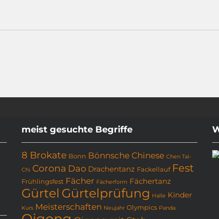
meist gesuchte Begriffe
W
8 Brokate
Bönnsche Chinese
Bonn
Chen Tai-
Fest
Corona
Dao
Drachentanz
Fackellauf
Chi
Fächer
Fächertanz
Frühlingsfest
Fächerform
Gürtel
Gürtelprüfung
Kinder
Halle
Meisterschaften
Olympics
Kurs
Neujahr
Panda
Qigong