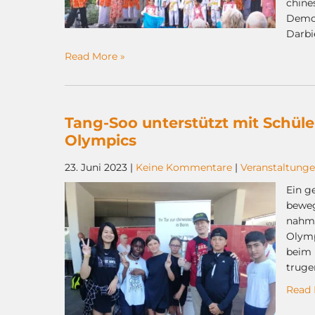
chine
Demon
Darbi
Read More »
Tang-Soo unterstützt mit Schüle
Olympics
23. Juni 2023
|
Keine Kommentare
|
Veranstaltung
Ein g
beweg
nahme
Olymp
beim 
truge
Read 