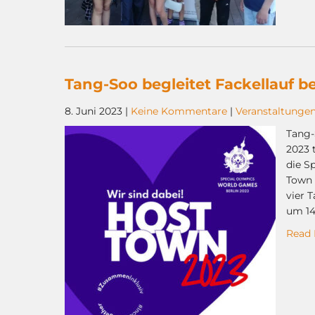
Tang-Soo begleitet Fackellauf 
8. Juni 2023
|
Keine Kommentare
|
Veranstaltunge
Tang-
2023 
die S
Town 
vier 
um 14
Read 