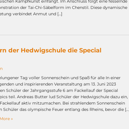
sischen Kampfkunst einfängt. Im Anschluss folgt eine fesselnde
stration der Tai-Chi-Säbelform im Chenstil. Diese dynamische
etung verbindet Anmut und […]
rn der Hedwigschule die Special
en
elungener Tag voller Sonnenschein und Spaß für alle In einer
enden und inspirierenden Veranstaltung am 13. Juni 2023
n Schüler der Jahrgangsstufe 6 am Fackellauf der Special
ics teil. Andreas Butter lud Schüler der Hedwigschule dazu ein,
Fackellauf aktiv mitzumachen. Bei strahlendem Sonnenschein
n Schüler das olympische Feuer entlang des Rheins, bevor die […
More »