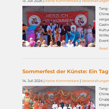
13. Juli 2026
|
Keine Kommentare
|
Veranstaltunge
Tang-
Chine
verga
Gastr
Kultu
Willk
Event,
Read 
Sommerfest der Künste: Ein Tag 
14. Juli 2024
|
Keine Kommentare
|
Veranstaltunge
Tang-
Chine
Grupp
elega