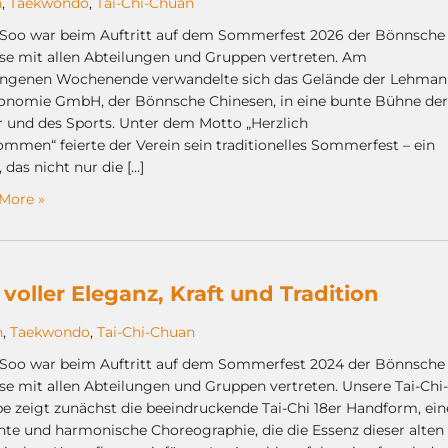
n
,
Taekwondo
,
Tai-Chi-Chuan
Soo war beim Auftritt auf dem Sommerfest 2026 der Bönnsche
se mit allen Abteilungen und Gruppen vertreten. Am
ngenen Wochenende verwandelte sich das Gelände der Lehma
onomie GmbH, der Bönnsche Chinesen, in eine bunte Bühne der
r und des Sports. Unter dem Motto „Herzlich
ommen“ feierte der Verein sein traditionelles Sommerfest – ein
 das nicht nur die […]
More »
voller Eleganz, Kraft und Tradition
n
,
Taekwondo
,
Tai-Chi-Chuan
Soo war beim Auftritt auf dem Sommerfest 2024 der Bönnsche
se mit allen Abteilungen und Gruppen vertreten. Unsere Tai-Chi-
e zeigt zunächst die beeindruckende Tai-Chi 18er Handform, ein
nte und harmonische Choreographie, die die Essenz dieser alten