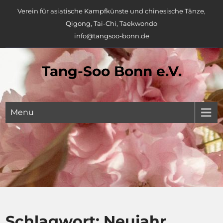
Skip
Verein für asiatische Kampfkünste und chinesische Tänze,
to
Qigong, Tai-Chi, Taekwondo
content
info@tangsoo-bonn.de
Tang-Soo Bonn e.V.
Menu
Schlagwort:
Neujahr