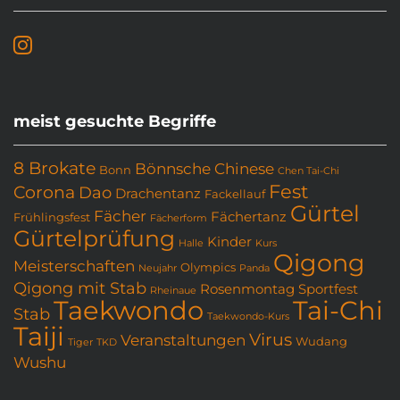
meist gesuchte Begriffe
8 Brokate
Bönnsche Chinese
Bonn
Chen Tai-Chi
Fest
Corona
Dao
Drachentanz
Fackellauf
Gürtel
Fächer
Fächertanz
Frühlingsfest
Fächerform
Gürtelprüfung
Kinder
Halle
Kurs
Qigong
Meisterschaften
Olympics
Neujahr
Panda
Qigong mit Stab
Rosenmontag
Sportfest
Rheinaue
Taekwondo
Tai-Chi
Stab
Taekwondo-Kurs
Taiji
Virus
Veranstaltungen
Wudang
Tiger
TKD
Wushu