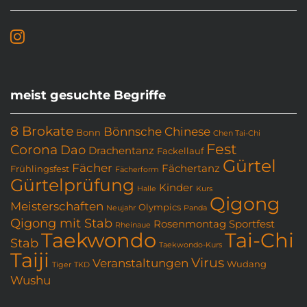
meist gesuchte Begriffe
8 Brokate
Bönnsche Chinese
Bonn
Chen Tai-Chi
Fest
Corona
Dao
Drachentanz
Fackellauf
Gürtel
Fächer
Fächertanz
Frühlingsfest
Fächerform
Gürtelprüfung
Kinder
Halle
Kurs
Qigong
Meisterschaften
Olympics
Neujahr
Panda
Qigong mit Stab
Rosenmontag
Sportfest
Rheinaue
Taekwondo
Tai-Chi
Stab
Taekwondo-Kurs
Taiji
Virus
Veranstaltungen
Wudang
Tiger
TKD
Wushu