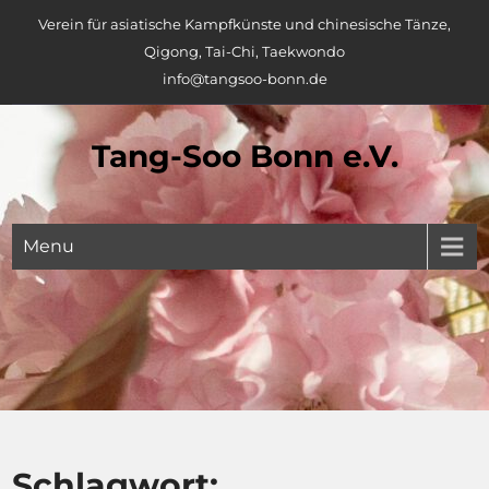
Skip
Verein für asiatische Kampfkünste und chinesische Tänze,
to
Qigong, Tai-Chi, Taekwondo
content
info@tangsoo-bonn.de
Tang-Soo Bonn e.V.
Menu
Schlagwort: