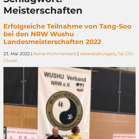
Meisterschaften
Erfolgreiche Teilnahme von Tang-Soo
bei den NRW Wushu
Landesmeisterschaften 2022
23. Mai 2022
|
Keine Kommentare
|
Veranstaltungen
,
Tai-Chi-
Chuan