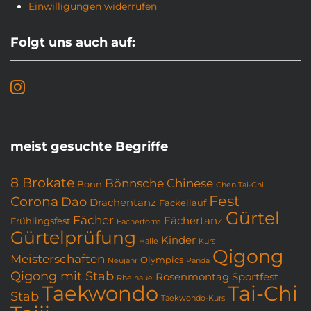
Einwilligungen widerrufen
Folgt uns auch auf:
meist gesuchte Begriffe
8 Brokate
Bönnsche Chinese
Bonn
Chen Tai-Chi
Fest
Corona
Dao
Drachentanz
Fackellauf
Gürtel
Fächer
Fächertanz
Frühlingsfest
Fächerform
Gürtelprüfung
Kinder
Halle
Kurs
Qigong
Meisterschaften
Olympics
Neujahr
Panda
Qigong mit Stab
Rosenmontag
Sportfest
Rheinaue
Taekwondo
Tai-Chi
Stab
Taekwondo-Kurs