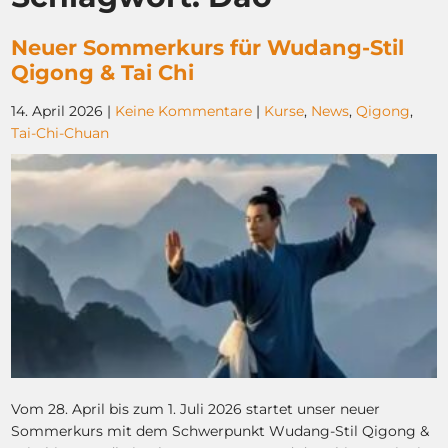
Neuer Sommerkurs für Wudang-Stil
Qigong & Tai Chi
14. April 2026
|
Keine Kommentare
|
Kurse
,
News
,
Qigong
,
Tai-Chi-Chuan
Vom 28. April bis zum 1. Juli 2026 startet unser neuer
Sommerkurs mit dem Schwerpunkt Wudang-Stil Qigong &