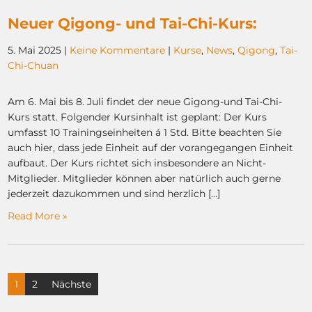
Neuer Qigong- und Tai-Chi-Kurs:
5. Mai 2025
|
Keine Kommentare
|
Kurse
,
News
,
Qigong
,
Tai-
Chi-Chuan
Am 6. Mai bis 8. Juli findet der neue Gigong-und Tai-Chi-
Kurs statt. Folgender Kursinhalt ist geplant: Der Kurs
umfasst 10 Trainingseinheiten á 1 Std. Bitte beachten Sie
auch hier, dass jede Einheit auf der vorangegangen Einheit
aufbaut. Der Kurs richtet sich insbesondere an Nicht-
Mitglieder. Mitglieder können aber natürlich auch gerne
jederzeit dazukommen und sind herzlich […]
Read More »
Seitennummerierung
1
2
Nächste
der