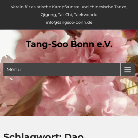
Skip
Verein für asiatische Kampfkünste und chinesische Tänze,
to
Qigong, Tai-Chi, Taekwondo
content
info@tangsoo-bonn.de
Tang-Soo Bonn e.V.
Menu
Schlagwort:
Dao