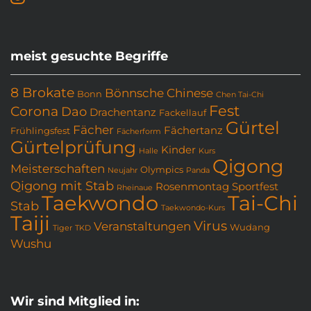
meist gesuchte Begriffe
8 Brokate
Bönnsche Chinese
Bonn
Chen Tai-Chi
Fest
Corona
Dao
Drachentanz
Fackellauf
Gürtel
Fächer
Fächertanz
Frühlingsfest
Fächerform
Gürtelprüfung
Kinder
Halle
Kurs
Qigong
Meisterschaften
Olympics
Neujahr
Panda
Qigong mit Stab
Rosenmontag
Sportfest
Rheinaue
Taekwondo
Tai-Chi
Stab
Taekwondo-Kurs
Taiji
Virus
Veranstaltungen
Wudang
Tiger
TKD
Wushu
Wir sind Mitglied in: