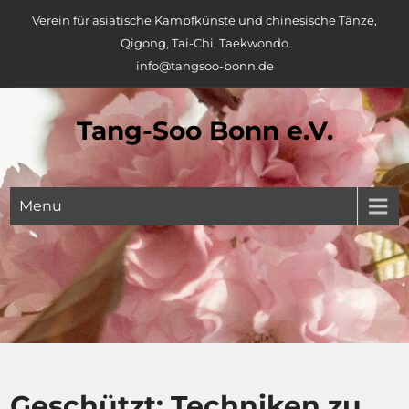
Skip
Verein für asiatische Kampfkünste und chinesische Tänze,
to
Qigong, Tai-Chi, Taekwondo
content
info@tangsoo-bonn.de
Tang-Soo Bonn e.V.
Menu
Geschützt: Techniken zu