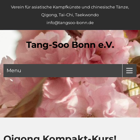
Skip
Verein für asiatische Kampfkünste und chinesische Tänze,
to
Qigong, Tai-Chi, Taekwondo
content
info@tangsoo-bonn.de
Tang-Soo Bonn e.V.
Menu
Qigong Kompakt-Kurs!