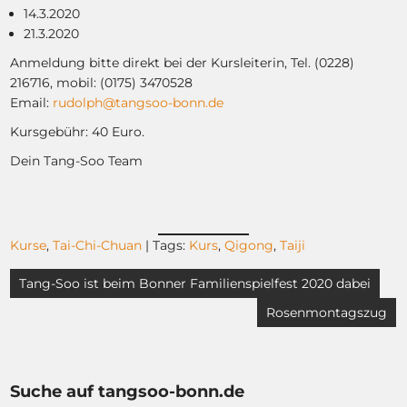
14.3.2020
21.3.2020
Anmeldung bitte direkt bei der Kursleiterin, Tel. (0228)
216716, mobil: (0175) 3470528
Email:
rudolph@tangsoo-bonn.de
Kursgebühr: 40 Euro.
Dein Tang-Soo Team
Kurse
,
Tai-Chi-Chuan
| Tags:
Kurs
,
Qigong
,
Taiji
Beitragsnavigation
Tang-Soo ist beim Bonner Familienspielfest 2020 dabei
Rosenmontagszug
Suche auf tangsoo-bonn.de