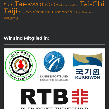
Taekwondo
Tai-Chi
Stab
Taekwondo-Kurs
Taiji
Virus
Veranstaltungen
Wudang
Tiger
TKD
Wushu
Wir sind Mitglied in: