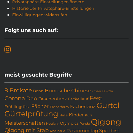
Privatsphäre-Einstellungen ändern
Historie der Privatsphäre-Einstellungen
Einwilligungen widerrufen
Folgt uns auch auf:
meist gesuchte Begriffe
8 Brokate
Bönnsche Chinese
Bonn
Chen Tai-Chi
Fest
Corona
Dao
Drachentanz
Fackellauf
Gürtel
Fächer
Fächertanz
Frühlingsfest
Fächerform
Gürtelprüfung
Kinder
Halle
Kurs
Qigong
Meisterschaften
Olympics
Neujahr
Panda
Qigong mit Stab
Rosenmontag
Sportfest
Rheinaue