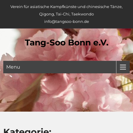
Skip
Verein für asiatische Kampfkünste und chinesische Tänze,
to
Qigong, Tai-Chi, Taekwondo
content
info@tangsoo-bonn.de
Tang-Soo Bonn e.V.
Menu
Kategorie: