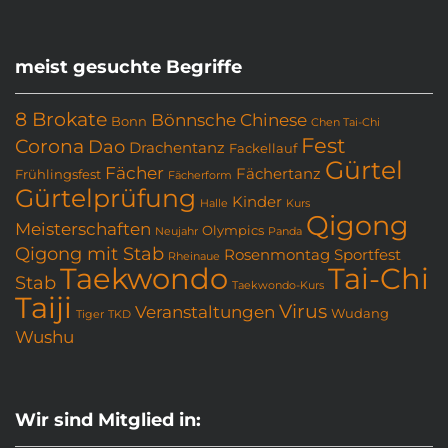
meist gesuchte Begriffe
8 Brokate
Bönnsche Chinese
Bonn
Chen Tai-Chi
Fest
Corona
Dao
Drachentanz
Fackellauf
Gürtel
Fächer
Fächertanz
Frühlingsfest
Fächerform
Gürtelprüfung
Kinder
Halle
Kurs
Qigong
Meisterschaften
Olympics
Neujahr
Panda
Qigong mit Stab
Rosenmontag
Sportfest
Rheinaue
Taekwondo
Tai-Chi
Stab
Taekwondo-Kurs
Taiji
Virus
Veranstaltungen
Wudang
Tiger
TKD
Wushu
Wir sind Mitglied in: