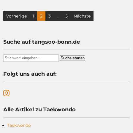
Seitennummerierung
Vorherige
1
2
3
…
5
Nächste
der
Beiträge
Suche auf tangsoo-bonn.de
Folgt uns auch auf:
Alle Artikel zu Taekwondo
Taekwondo