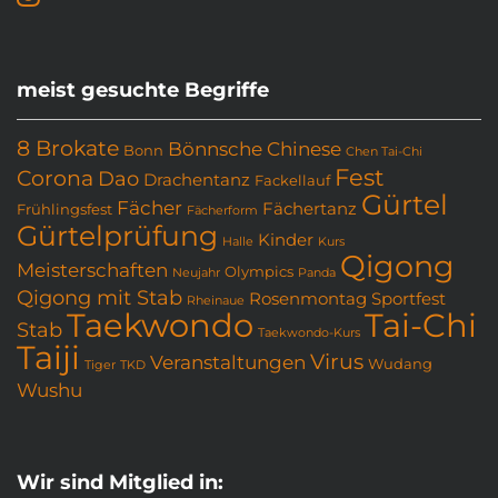
meist gesuchte Begriffe
8 Brokate
Bönnsche Chinese
Bonn
Chen Tai-Chi
Fest
Corona
Dao
Drachentanz
Fackellauf
Gürtel
Fächer
Fächertanz
Frühlingsfest
Fächerform
Gürtelprüfung
Kinder
Halle
Kurs
Qigong
Meisterschaften
Olympics
Neujahr
Panda
Qigong mit Stab
Rosenmontag
Sportfest
Rheinaue
Taekwondo
Tai-Chi
Stab
Taekwondo-Kurs
Taiji
Virus
Veranstaltungen
Wudang
Tiger
TKD
Wushu
Wir sind Mitglied in: