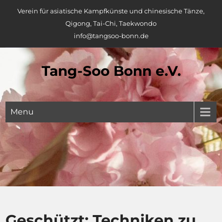
Skip
Verein für asiatische Kampfkünste und chinesische Tänze,
to
Qigong, Tai-Chi, Taekwondo
content
info@tangsoo-bonn.de
Tang-Soo Bonn e.V.
Menu
Geschützt: Techniken zu