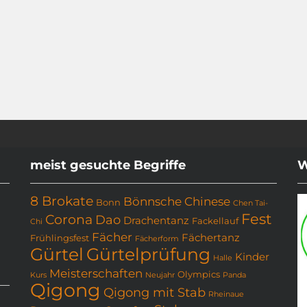
meist gesuchte Begriffe
W
8 Brokate
Bönnsche Chinese
Bonn
Chen Tai-
Fest
Corona
Dao
Drachentanz
Fackellauf
Chi
Fächer
Fächertanz
Frühlingsfest
Fächerform
Gürtel
Gürtelprüfung
Kinder
Halle
Meisterschaften
Olympics
Kurs
Neujahr
Panda
Qigong
Qigong mit Stab
Rheinaue