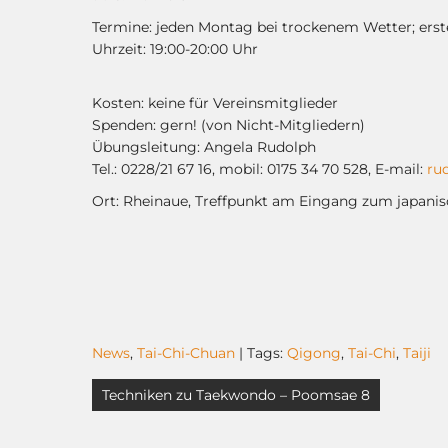
Termine: jeden Montag bei trockenem Wetter; erst
Uhrzeit: 19:00-20:00 Uhr
Kosten: keine für Vereinsmitglieder
Spenden: gern! (von Nicht-Mitgliedern)
Übungsleitung: Angela Rudolph
Tel.: 0228/21 67 16, mobil: 0175 34 70 528, E-mail:
ru
Ort: Rheinaue, Treffpunkt am Eingang zum japani
News
,
Tai-Chi-Chuan
| Tags:
Qigong
,
Tai-Chi
,
Taiji
Beitragsnavigation
Techniken zu Taekwondo – Poomsae 8