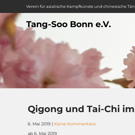
Skip
Verein für asiatische Kampfkünste und chinesische Tän
to
content
Tang-Soo Bonn e.V.
Qigong und Tai-Chi im
6. Mai 2019
|
Keine Kommentare
ab 6. Mai 2019