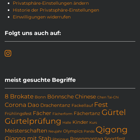
Privatsphäre-Einstellungen ändern
Historie der Privatsphäre-Einstellungen
Einwilligungen widerrufen
Folgt uns auch auf:
meist gesuchte Begriffe
8 Brokate
Bönnsche Chinese
Bonn
Chen Tai-Chi
Fest
Corona
Dao
Drachentanz
Fackellauf
Gürtel
Fächer
Fächertanz
Frühlingsfest
Fächerform
Gürtelprüfung
Kinder
Halle
Kurs
Qigong
Meisterschaften
Olympics
Neujahr
Panda
Qigong mit Stab
Rosenmontag
Sportfest
Rheinaue