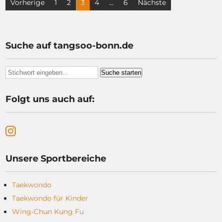
Seitennummerierung
Vorherige
1
2
3
4
…
6
Nächste
der
Beiträge
Suche auf tangsoo-bonn.de
Folgt uns auch auf:
Unsere Sportbereiche
Taekwondo
Taekwondo für Kinder
Wing-Chun Kung Fu