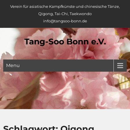
Skip
Verein für asiatische Kampfkünste und chinesische Tänze,
to
Qigong, Tai-Chi, Taekwondo
content
info@tangsoo-bonn.de
Tang-Soo Bonn e.V.
Menu
Schlagwort:
Qigong