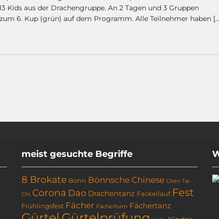
 13 Kids aus der Drachengruppe. An 2 Tagen und 3 Gruppen
 zum 6. Kup (grün) auf dem Programm. Alle Teilnehmer haben […
meist gesuchte Begriffe
W
8 Brokate
Bönnsche Chinese
Bonn
Chen Tai-
Fest
Corona
Dao
Drachentanz
Fackellauf
Chi
Fächer
Fächertanz
Frühlingsfest
Fächerform
Gürtel
Gürtelprüfung