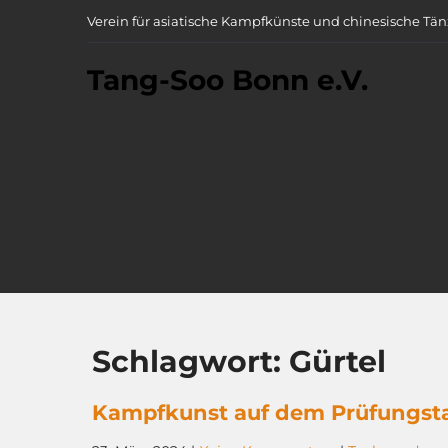
Skip
Verein für asiatische Kampfkünste und chinesische Tän
to
content
Tang-Soo Bonn e.V.
Schlagwort:
Gürtel
Kampfkunst auf dem Prüfungst