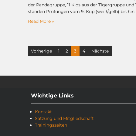
der Pandagruppe, 11 Kids aus der Tigergruppe und
standen Prüfungen vom 9. Kup (weiß/gelb) bis hin
Read More »
Seitennummerierung
Vorherige
1
2
3
4
Nächste
der
Beiträge
Wichtige Links
Kontakt
Satzung und Mitgliedschaft
Trainingszeiten