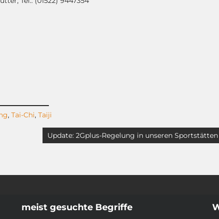
tter, Tel.: (01522) 9447354
ng
,
Tai-Chi
,
Taiji
Update: 2Gplus-Regelung in unseren Sportstätten
meist gesuchte Begriffe
W