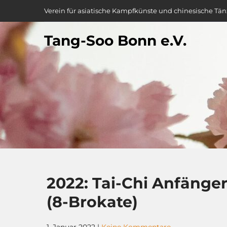
Skip
Verein für asiatische Kampfkünste und chinesische Tän
to
content
Tang-Soo Bonn e.V.
2022: Tai-Chi Anfänge
(8-Brokate)