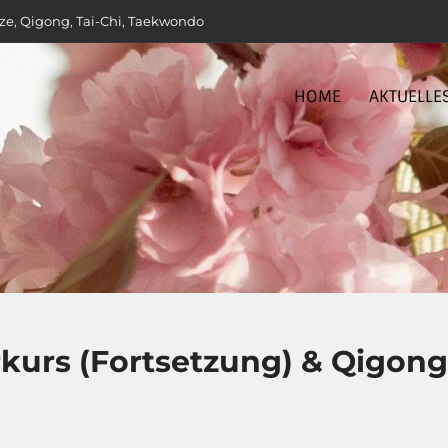
ze, Qigong, Tai-Chi, Taekwondo
HOME
AKTUELLE
rkurs (Fortsetzung) & Qigong