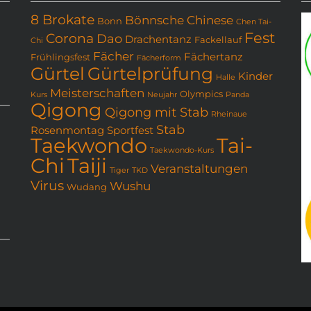
8 Brokate
Bönnsche Chinese
Bonn
Chen Tai-
Fest
Corona
Dao
Drachentanz
Fackellauf
Chi
Fächer
Fächertanz
Frühlingsfest
Fächerform
Gürtel
Gürtelprüfung
Kinder
Halle
Meisterschaften
Olympics
Kurs
Neujahr
Panda
Qigong
Qigong mit Stab
Rheinaue
Stab
Rosenmontag
Sportfest
Taekwondo
Tai-
Taekwondo-Kurs
Chi
Taiji
Veranstaltungen
Tiger
TKD
Virus
Wushu
Wudang