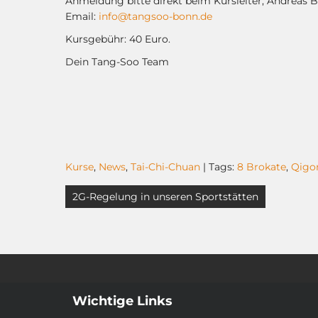
Anmeldung bitte direkt beim Kursleiter, Andreas Bu
Email:
info@tangsoo-bonn.de
Kursgebühr: 40 Euro.
Dein Tang-Soo Team
Kurse
,
News
,
Tai-Chi-Chuan
| Tags:
8 Brokate
,
Qigo
Beitragsnavigation
2G-Regelung in unseren Sportstätten
Wichtige Links