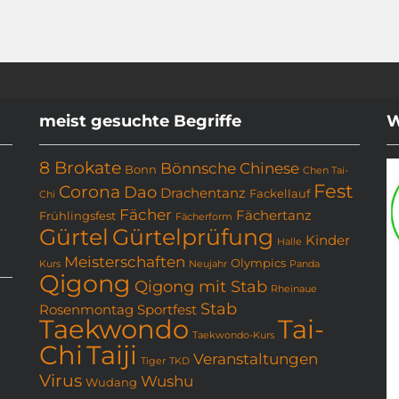
meist gesuchte Begriffe
W
8 Brokate
Bönnsche Chinese
Bonn
Chen Tai-
Fest
Corona
Dao
Drachentanz
Fackellauf
Chi
Fächer
Fächertanz
Frühlingsfest
Fächerform
Gürtel
Gürtelprüfung
Kinder
Halle
Meisterschaften
Olympics
Kurs
Neujahr
Panda
Qigong
Qigong mit Stab
Rheinaue
Stab
Rosenmontag
Sportfest
Taekwondo
Tai-
Taekwondo-Kurs
Chi
Taiji
Veranstaltungen
Tiger
TKD
Virus
Wushu
Wudang