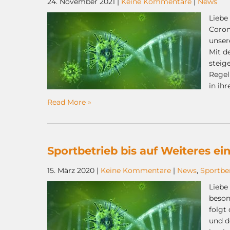
24. November 2021
|
Keine Kommentare
|
News
Liebe 
Coron
unser
Mit d
steig
Regel
in ih
Read More »
Sportbetrieb bis auf Weiteres ein
15. März 2020
|
Keine Kommentare
|
News
,
Sportbe
Liebe
beson
folgt
und d